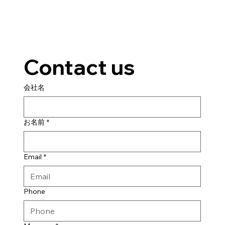
Contact us
会社名
お名前
*
Email
*
Phone