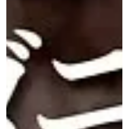
delicatdata
2024年4月1日
読了時間: 1分
たこ家道頓堀くくるinFLYINGエクスポ
2024年4月から10月に大阪・ミナミ周辺で開催された「ミナ
ミ・フライング万博 2024」のイベント、「道頓堀たこ焼EXPO
2024」に参加された「たこ家道頓堀くくる」のアメリカ『USA
ステーキたこ焼き ジャックダニエルBBQソース】にジャックダ
ニエルのBBQソースが使用されました！