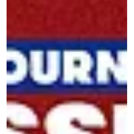
2026年2月20日 お取引先各位 ジャックダニエルＢＢＱソース
日本国内販売終了のお知らせ 拝啓 時下益々ご清栄のこととお
慶び申し上げます。 平素は格別なるご高配を賜り厚く御礼申し
上げます。 さて、この度、お取り扱い頂いておりますジャ
ックダニエルＢＢＱソース4種につきまして、掲題にありますよ
うに国内在庫がなくなり次第、日本での販売を終了させて頂く
こととなりました。 本製品は、当初アメリカ合衆国にて製造
しておりましたが、メーカーが製造中止したことにより製造工
場をオーストラリアに変更し継続販売をしておりました。しか
しながら、現地の原材料の高騰と円安の影響、日本国内での運
送費等諸費用の高騰で現行価格を維持することが困難な状況と
なりました。更には世界的な需要の増加で安定的な供給も困難
となり、弊社としてもコスト削減など企業努力を重ねて参りま
したが、この度の苦渋の決断と相成りました。 皆様には急な
ご案内で多大なるご迷惑をおかけしますことを深くお詫び申し
上げます。 今後ともジャックダニエル製品の変わらぬご愛顧
賜りますようお願い申し上げます。.