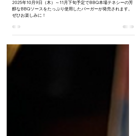
delicatdata
2025年10月9日
読了時間: 1分
ジャックダニエルBBQバーガー発売！
2025年10月9日（木）～11月下旬予定でBBQ本場テネシーの芳
醇なBBQソースをたっぷり使用したバーガーが発売されます。
ぜひお楽しみに！